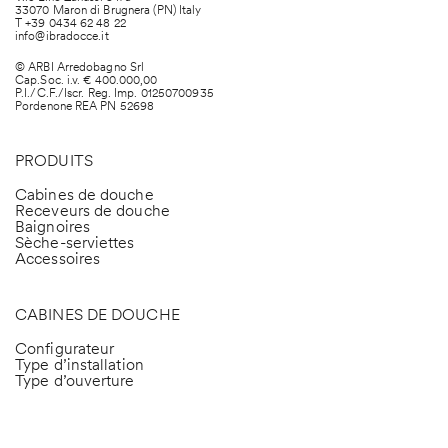
33070 Maron di Brugnera (PN) Italy
T +39 0434 62 48 22
info@ibradocce.it
© ARBI Arredobagno Srl
Cap.Soc. i.v. € 400.000,00
P.I./C.F./Iscr. Reg. Imp. 01250700935
Pordenone REA PN 52698
PRODUITS
Cabines de douche
Receveurs de douche
Baignoires
Sèche-serviettes
Accessoires
CABINES DE DOUCHE
Configurateur
Type d’installation
Type d’ouverture