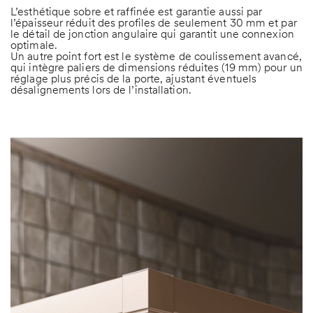
L’esthétique sobre et raffinée est garantie aussi par
l’épaisseur réduit des profiles de seulement 30 mm et par
le détail de jonction angulaire qui garantit une connexion
optimale.
Un autre point fort est le système de coulissement avancé,
qui intègre paliers de dimensions réduites (19 mm) pour un
réglage plus précis de la porte, ajustant éventuels
désalignements lors de l’installation.
Aux termes et aux fins des articles 7, 13, 15 et suivants du Règl. (UE) 2016/679,
je déclare avoir pris connaissance des → Informations sur le Traitement des
Données Personnelles aux fins de prise de contact.
Je suis d’accord
Je ne suis pas d’accord